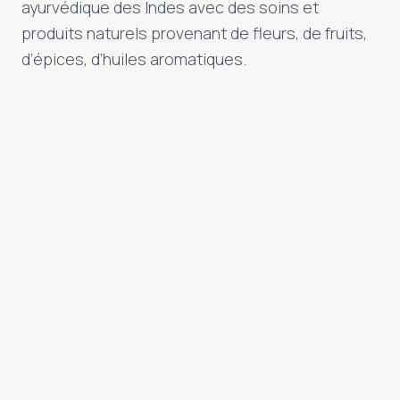
ayurvédique des Indes avec des soins et
Offrir un moment de bonheur
produits naturels provenant de fleurs, de fruits,
Et si vous faisiez plaisir à ceux que vous aimez avec un
d’épices, d’huiles aromatiques.
chèque cadeau Semsea ?
Découvrir
DÉCOUVRIR L’ESPACE
EXPÉRIENCES SIGNATURE
Les rituels Semsea