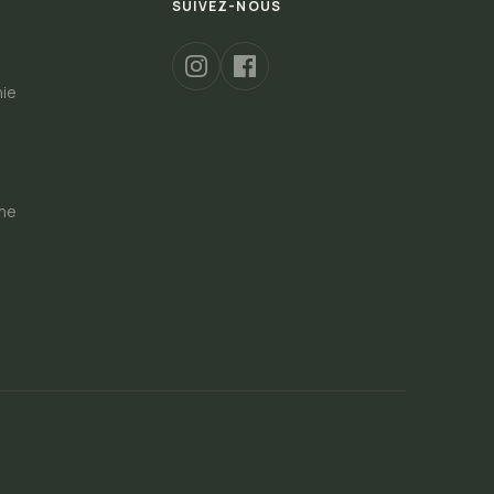
SUIVEZ-NOUS
hie
s
gne