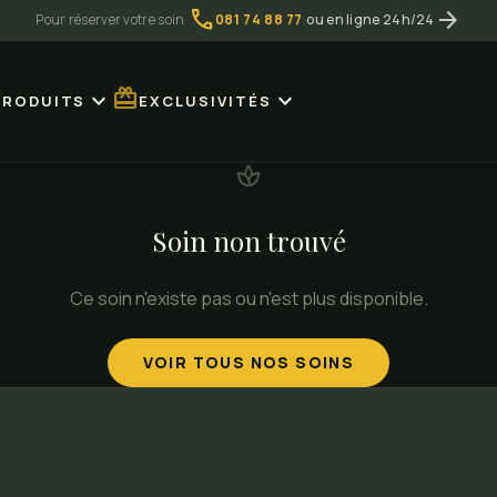
call
arrow_forward
Pour réserver votre soin
·
081 74 88 77
·
ou en ligne 24h/24
redeem
expand_more
expand_more
PRODUITS
EXCLUSIVITÉS
spa
Soin non trouvé
Ce soin n'existe pas ou n'est plus disponible.
VOIR TOUS NOS SOINS