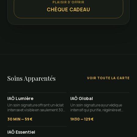
PLAISIR D'OFFRIR
CHÈQUE CADEAU
Soins Apparentés
VOIR TOUTE LA CARTE
IAŌ Lumière
IAŌ Global
Un soin signature offrant un éclat
Un soin signature ayurvédique
intense et visible en seulement 30
intensif qui purifie, régénère et
minutes
sublime le visage tout en prenant
30 MIN
—
59 €
1H30
—
129 €
soin du contour des yeux, du cou et
du décolleté pour un éclat global et
une peau visiblement rajeunie en
IAŌ Essentiel
90 minutes