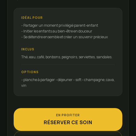
IDÉAL POUR
- Partager un moment privilégié parent-enfant
- Initier les enfants au bien-être en douceur
- Se détendre ensemble et créer un souvenir précieux
INCLUS
Thé, eau, café, bonbons, peignoirs, serviettes, sandales.
OPTIONS
- planche à partager - déjeuner - soft - champagne, cava,
vin
EN PROFITER
RÉSERVER CE SOIN