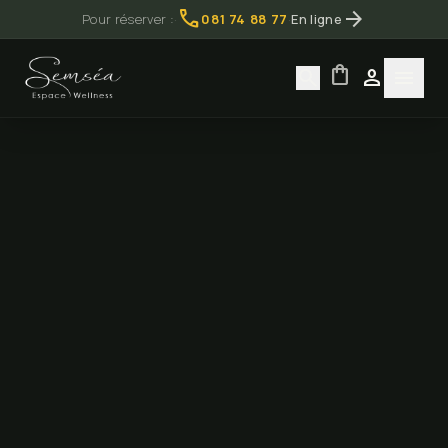
call
arrow_forward
Pour réserver :
·
081 74 88 77
·
En ligne
shopping_bag
search
person
menu