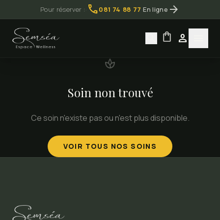
call
arrow_forward
Pour réserver :
·
081 74 88 77
·
En ligne
shopping_bag
search
person
menu
spa
Soin non trouvé
Ce soin n'existe pas ou n'est plus disponible.
VOIR TOUS NOS SOINS