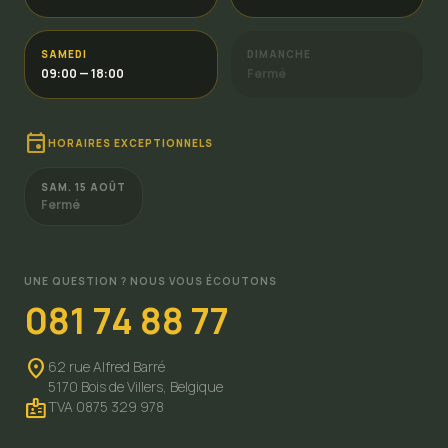
SAMEDI
DIMANCHE
09:00 — 18:00
Fermé
event
HORAIRES EXCEPTIONNELS
SAM. 15 AOÛT
Fermé
UNE QUESTION ? NOUS VOUS ÉCOUTONS
081 74 88 77
location_on
62 rue Alfred Barré
5170 Bois de Villers,
Belgique
badge
TVA 0875 329 978