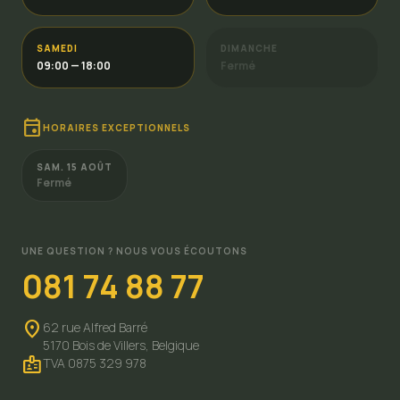
SAMEDI
DIMANCHE
09:00 — 18:00
Fermé
event
HORAIRES EXCEPTIONNELS
SAM. 15 AOÛT
Fermé
UNE QUESTION ? NOUS VOUS ÉCOUTONS
081 74 88 77
location_on
62 rue Alfred Barré
5170 Bois de Villers,
Belgique
badge
TVA 0875 329 978