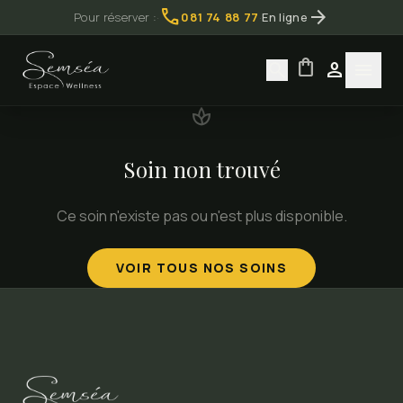
call
arrow_forward
Pour réserver :
·
081 74 88 77
·
En ligne
shopping_bag
search
person
menu
spa
Soin non trouvé
Ce soin n'existe pas ou n'est plus disponible.
VOIR TOUS NOS SOINS