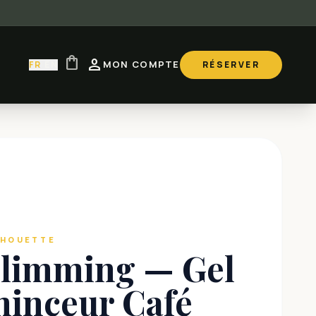
shopping_bag
person
MON COMPTE
FR
|
EN
RÉSERVER
LHOUETTE
limming — Gel
inceur Café