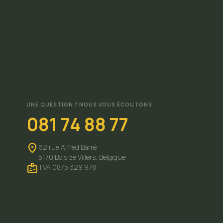
UNE QUESTION ? NOUS VOUS ÉCOUTONS
081 74 88 77
location_on
62 rue Alfred Barré
5170 Bois de Villers,
Belgique
badge
TVA 0875 329 978