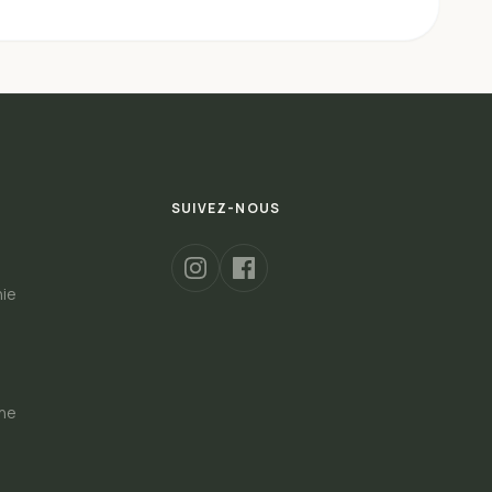
SUIVEZ-NOUS
hie
s
gne