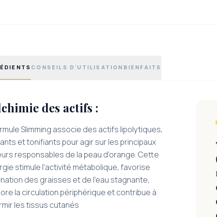
ÉDIENTS
CONSEILS D'UTILISATION
BIENFAITS
lchimie des actifs :
rmule Slimming associe des actifs lipolytiques,
ants et tonifiants pour agir sur les principaux
eurs responsables de la peau d’orange. Cette
gie stimule l’activité métabolique, favorise
mination des graisses et de l’eau stagnante,
ore la circulation périphérique et contribue à
rmir les tissus cutanés