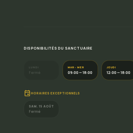
DISPONIBILITÉS DU SANCTUAIRE
LUNDI
MAR - MER
JEUDI
Fermé
09:00 — 18:00
12:00 — 18:00
event
HORAIRES EXCEPTIONNELS
SAM. 15 AOÛT
Fermé
CHÈQUE CADEAU
Offrir un moment de bonheur
Et si vous faisiez plaisir à ceux que vous aimez