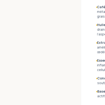
Café
métab
grais
Huile
drain
l’asp
Extr
améli
œdé
Esse
infla
cellul
Conc
souti
Base
actif