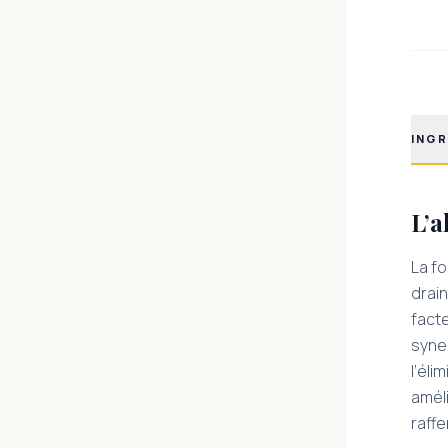
INGR
L’a
La fo
drain
fact
syner
l’éli
améli
raffe