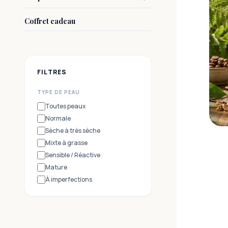
Coffret cadeau
FILTRES
TYPE DE PEAU
Toutes peaux
Normale
Sèche à très sèche
Mixte à grasse
Sensible / Réactive
Mature
À imperfections