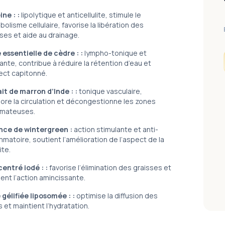
ine :
:
lipolytique et anticellulite, stimule le
olisme cellulaire, favorise la libération des
ses et aide au drainage.
 essentielle de cèdre :
:
lympho-tonique et
ante, contribue à réduire la rétention d’eau et
ect capitonné.
ait de marron d’Inde :
:
tonique vasculaire,
ore la circulation et décongestionne les zones
mateuses.
nce de wintergreen
:
action stimulante et anti-
mmatoire, soutient l’amélioration de l’aspect de la
ite.
entré iodé :
:
favorise l’élimination des graisses et
ent l’action amincissante.
 gélifiée liposomée :
:
optimise la diffusion des
s et maintient l’hydratation.