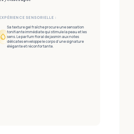
EXPÉRIENCE SENSORIELLE :
Sa texture gel fraîche procure une sensation
tonifiante immédiate qui stimule la peau et les
water_drop
sens. Le parfum floral de jasmin aux notes
délicates enveloppe le corps d’une signature
élégante et réconfortante.