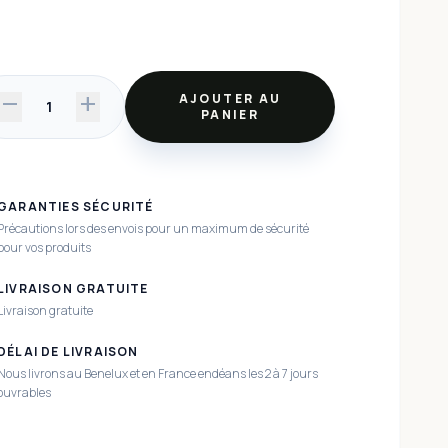
remove
add
AJOUTER AU
1
PANIER
GARANTIES SÉCURITÉ
Précautions lors des envois pour un maximum de sécurité
pour vos produits
LIVRAISON GRATUITE
Livraison gratuite
DÉLAI DE LIVRAISON
Nous livrons au Benelux et en France endéans les 2 à 7 jours
ouvrables