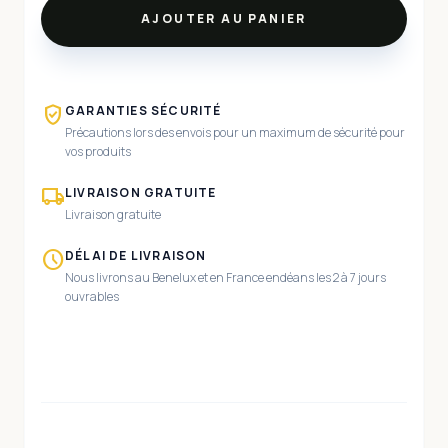
AJOUTER AU PANIER
verified_user
GARANTIES SÉCURITÉ
Précautions lors des envois pour un maximum de sécurité pour
vos produits
local_shipping
LIVRAISON GRATUITE
Livraison gratuite
schedule
DÉLAI DE LIVRAISON
Nous livrons au Benelux et en France endéans les 2 à 7 jours
ouvrables