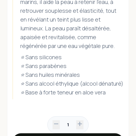
marins, il aide la peau à retenir l’eau, à
retrouver souplesse et élasticité, tout
en révélant un teint plus lisse et
lumineux. La peau paraît désaltérée,
apaisée et revitalisée, comme
régénérée par une eau végétale pure.
⭐ Sans silicones
⭐ Sans parabènes
⭐ Sans huiles minérales
⭐ Sans alcool éthylique (alcool dénaturé)
⭐ Base à forte teneur en aloe vera
remove
add
1