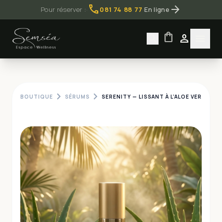
call
arrow_forward
Pour réserver :
·
081 74 88 77
·
En ligne
shopping_bag
search
person
menu
chevron_right
chevron_right
BOUTIQUE
SÉRUMS
SERENITY — LISSANT À L’ALOE VERA