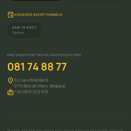
event
HORAIRES EXCEPTIONNELS
SAM. 15 AOÛT
Fermé
UNE QUESTION ? NOUS VOUS ÉCOUTONS
081 74 88 77
location_on
62 rue Alfred Barré
5170 Bois de Villers,
Belgique
badge
TVA 0875 329 978