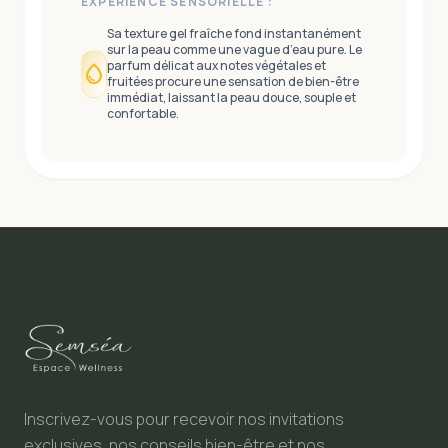
EXPÉRIENCE SENSORIELLE :
Sa texture gel fraîche fond instantanément
sur la peau comme une vague d’eau pure. Le
parfum délicat aux notes végétales et
water_drop
fruitées procure une sensation de bien-être
immédiat, laissant la peau douce, souple et
confortable.
Inscrivez-vous pour recevoir nos invitations
exclusives, nos conseils bien-être et nos