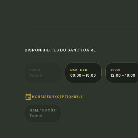
DISPONIBILITÉS DU SANCTUAIRE
LUNDI
MAR - MER
JEUDI
Fermé
09:00 — 18:00
12:00 — 18:00
event
HORAIRES EXCEPTIONNELS
SAM. 15 AOÛT
Fermé
CHÈQUE CADEAU
Offrir un moment de bonheur
Et si vous faisiez plaisir à ceux que vous aimez