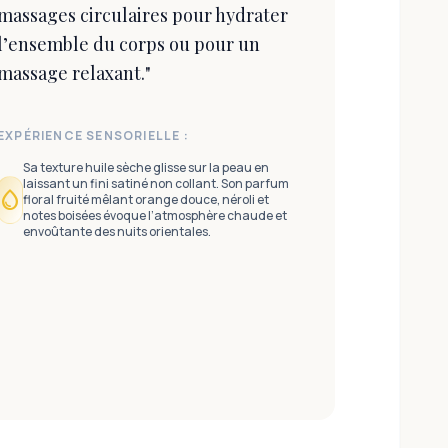
massages circulaires pour hydrater
l’ensemble du corps ou pour un
massage relaxant.
"
EXPÉRIENCE SENSORIELLE :
Sa texture huile sèche glisse sur la peau en
laissant un fini satiné non collant. Son parfum
water_drop
floral fruité mêlant orange douce, néroli et
notes boisées évoque l’atmosphère chaude et
envoûtante des nuits orientales.