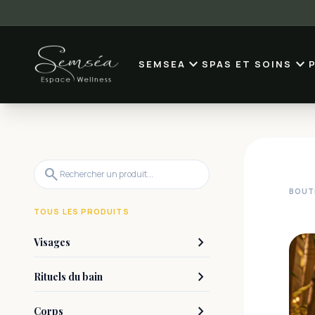
expand_more
expand_more
SEMSEA
SPAS ET SOINS
search
BOUT
TOUS LES PRODUITS
keyboard_arrow_right
Visages
keyboard_arrow_right
Rituels du bain
keyboard_arrow_right
Corps