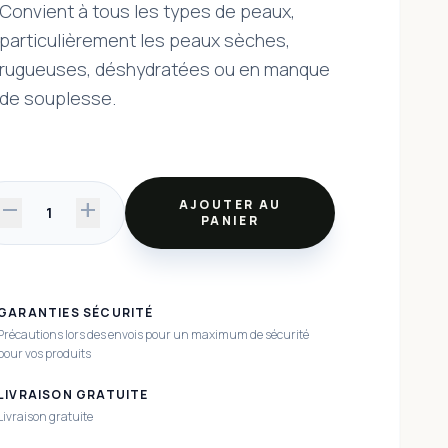
Convient à tous les types de peaux,
particulièrement les peaux sèches,
rugueuses, déshydratées ou en manque
de souplesse.
remove
add
AJOUTER AU
1
PANIER
GARANTIES SÉCURITÉ
Précautions lors des envois pour un maximum de sécurité
pour vos produits
LIVRAISON GRATUITE
Livraison gratuite