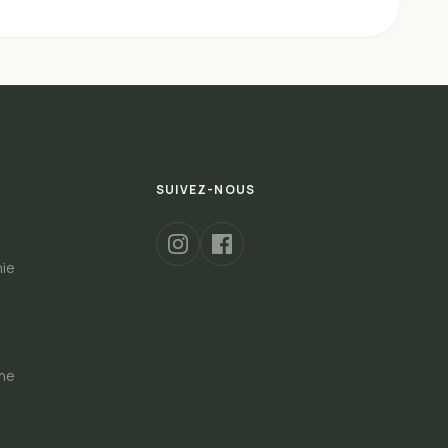
SUIVEZ-NOUS
hie
s
gne