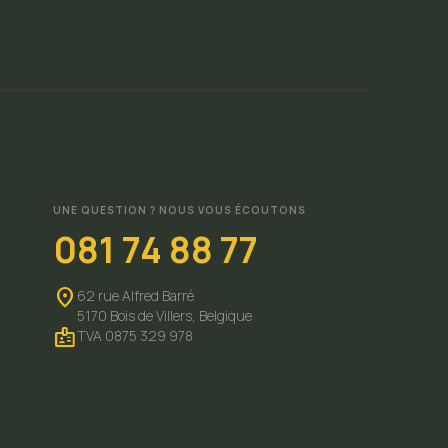
UNE QUESTION ? NOUS VOUS ÉCOUTONS
081 74 88 77
location_on
62 rue Alfred Barré
5170 Bois de Villers,
Belgique
badge
TVA 0875 329 978