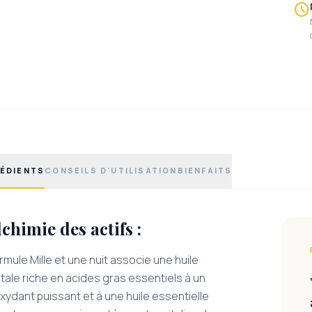
schedule
ÉDIENTS
CONSEILS D'UTILISATION
BIENFAITS
lchimie des actifs :
rmule Mille et une nuit associe une huile
ale riche en acides gras essentiels à un
xydant puissant et à une huile essentielle