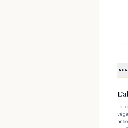
INGR
L’a
La fo
végét
antio