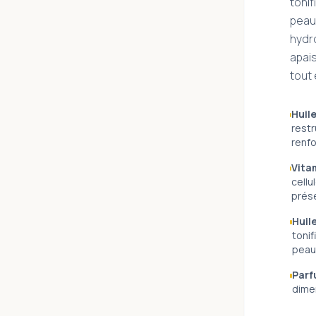
tonif
peau.
hydro
apais
tout 
Huile
restr
renfo
Vita
cellu
prés
Huil
tonif
peau
Parf
dime