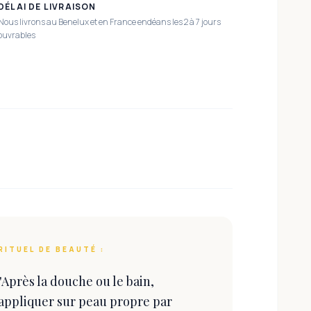
DÉLAI DE LIVRAISON
Nous livrons au Benelux et en France endéans les 2 à 7 jours
ouvrables
RITUEL DE BEAUTÉ :
"
Après la douche ou le bain,
appliquer sur peau propre par