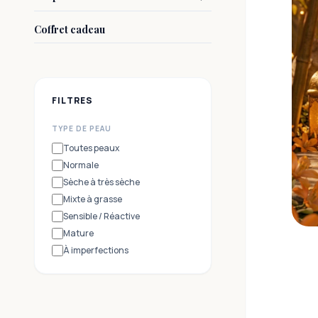
Coffret cadeau
FILTRES
TYPE DE PEAU
Toutes peaux
Normale
Sèche à très sèche
Mixte à grasse
Sensible / Réactive
Mature
À imperfections