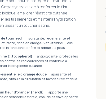
iante pour nourrir, protéger et revitaliser la
 Cette synergie aide à renforcer le film
lipidique, améliorer l’élasticité cutanée,
er les tiraillements et maintenir l’hydratation
en laissant un toucher satiné.
 de tournesol :
:
hydratante, régénérante et
ucturante, riche en oméga-6 et vitamine E, elle
rce la fonction barrière et adoucit la peau.
mine E (tocophérol) :
:
antioxydante, protège les
les contre les radicaux libres et contribue à
erver la souplesse cutanée.
e essentielle d’orange douce :
:
apaisante et
iante, stimule la circulation et favorise l’éclat de la
.
um fleur d’oranger (néroli) :
:
apporte une
nsion sensorielle florale, chaude et enveloppante.