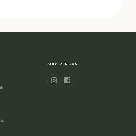
SUIVEZ-NOUS
hie
s
gne