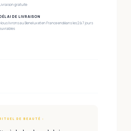
Livraison gratuite
DÉLAI DE LIVRAISON
Nous livrons au Benelux et en France endéans les 2 à 7 jours
ouvrables
RITUEL DE BEAUTÉ :