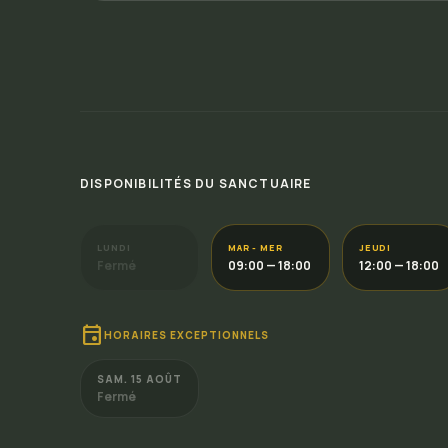
DISPONIBILITÉS DU SANCTUAIRE
LUNDI
MAR - MER
JEUDI
Fermé
09:00 — 18:00
12:00 — 18:00
event
HORAIRES EXCEPTIONNELS
SAM. 15 AOÛT
Fermé
CHÈQUE CADEAU
Offrir un moment de bonheur