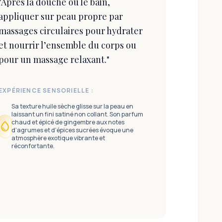
"
Après la douche ou le bain,
appliquer sur peau propre par
massages circulaires pour hydrater
et nourrir l’ensemble du corps ou
pour un massage relaxant.
"
EXPÉRIENCE SENSORIELLE :
Sa texture huile sèche glisse sur la peau en
laissant un fini satiné non collant. Son parfum
chaud et épicé de gingembre aux notes
water_drop
d’agrumes et d’épices sucrées évoque une
atmosphère exotique vibrante et
réconfortante.