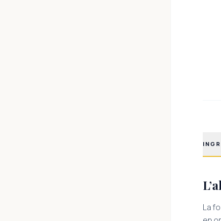
INGR
L’a
La f
en o