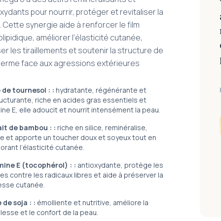
xydants pour nourrir, protéger et revitaliser la
 Cette synergie aide à renforcer le film
lipidique, améliorer l’élasticité cutanée,
er les tiraillements et soutenir la structure de
iderme face aux agressions extérieures
 de tournesol :
:
hydratante, régénérante et
ucturante, riche en acides gras essentiels et
ine E, elle adoucit et nourrit intensément la peau.
ait de bambou :
:
riche en silice, reminéralise,
ie et apporte un toucher doux et soyeux tout en
orant l’élasticité cutanée.
mine E (tocophérol) :
:
antioxydante, protège les
les contre les radicaux libres et aide à préserver la
esse cutanée.
 de soja :
:
émolliente et nutritive, améliore la
lesse et le confort de la peau.