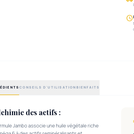
schedule
ÉDIENTS
CONSEILS D'UTILISATION
BIENFAITS
lchimie des actifs :
ormule Jambo associe une huile végétale riche
méga 6 à des actifs reminéralisants et