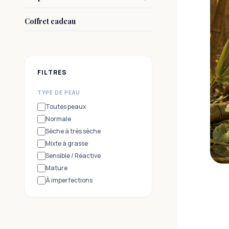
Coffret cadeau
FILTRES
TYPE DE PEAU
Toutes peaux
Normale
Sèche à très sèche
Mixte à grasse
Sensible / Réactive
Mature
À imperfections