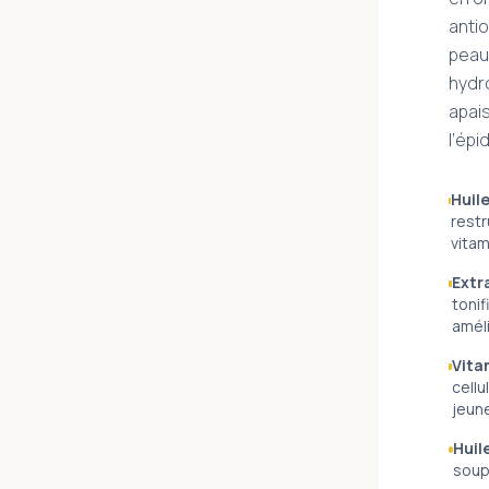
antio
peau.
hydro
apais
l’ép
Huile
restr
vitam
Extr
tonif
améli
Vita
cellu
jeun
Huile
soup