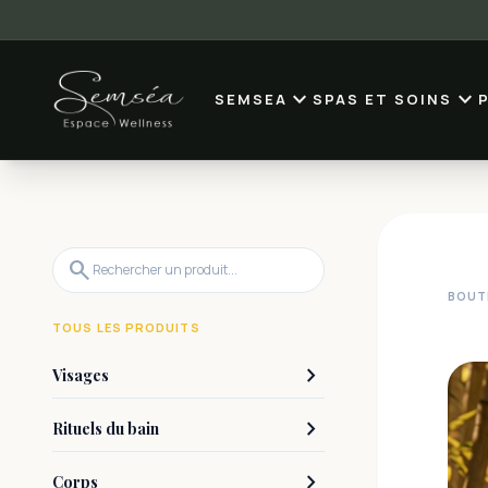
expand_more
expand_more
SEMSEA
SPAS ET SOINS
search
BOUT
TOUS LES PRODUITS
keyboard_arrow_right
Visages
keyboard_arrow_right
Rituels du bain
keyboard_arrow_right
Corps