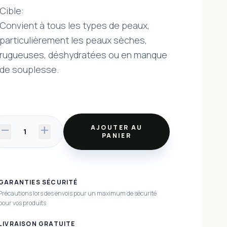
Cible:
Convient à tous les types de peaux,
particulièrement les peaux sèches,
rugueuses, déshydratées ou en manque
de souplesse.
remove
add
AJOUTER AU
1
PANIER
GARANTIES SÉCURITÉ
Précautions lors des envois pour un maximum de sécurité
pour vos produits
LIVRAISON GRATUITE