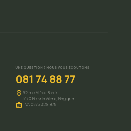
UNE QUESTION ? NOUS VOUS ÉCOUTONS
081 74 88 77
location_on
62 rue Alfred Barré
5170 Bois de Villers,
Belgique
badge
TVA 0875 329 978