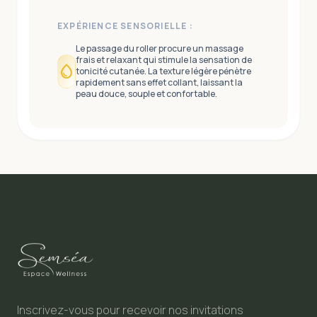
EXPÉRIENCE SENSORIELLE :
Le passage du roller procure un massage
frais et relaxant qui stimule la sensation de
water_drop
tonicité cutanée. La texture légère pénètre
rapidement sans effet collant, laissant la
peau douce, souple et confortable.
Inscrivez-vous pour recevoir nos invitations