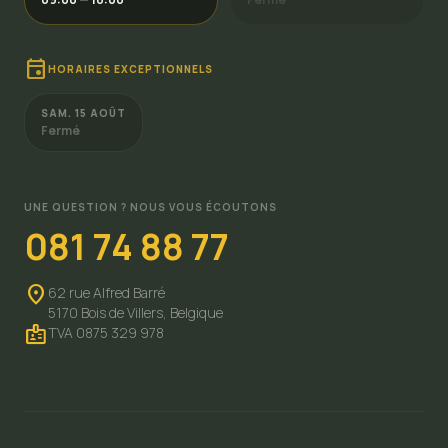
event
HORAIRES EXCEPTIONNELS
SAM. 15 AOÛT
Fermé
UNE QUESTION ? NOUS VOUS ÉCOUTONS
081 74 88 77
location_on
62 rue Alfred Barré
5170 Bois de Villers,
Belgique
badge
TVA 0875 329 978