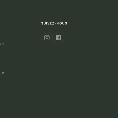
SUIVEZ-NOUS
hie
s
gne