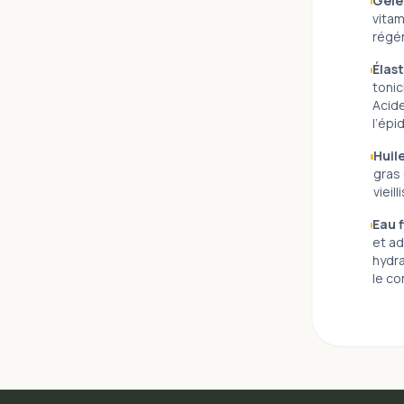
Gelé
vitam
régén
Élast
tonic
Acide
l’épi
Huil
gras 
vieil
Eau f
et ad
hydra
le co