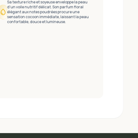
Sa texture riche et soyeuse enveloppe la peau
d’un voile nutritif délicat. Son parfum floral
water_drop
élégant aux notes poudrées procure une
sensation cocoon immédiate, laissant la peau
confortable, douce et lumineuse.