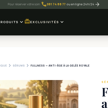
call
arrow_forward
Pour réserver votre soin
·
081 74 88 77
·
ou en ligne 24h/24
redeem
expand_more
expand_more
PRODUITS
EXCLUSIVITÉS
chevron_right
chevron_right
IQUE
SÉRUMS
FULLNESS — ANTI-ÂGE À LA GELÉE ROYALE
SÉ
F
a