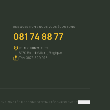
UNE QUESTION ? NOUS VOUS ÉCOUTONS
081 74 88 77
location_on
62 rue Alfred Barré
5170 Bois de Villers,
Belgique
badge
TVA 0875 329 978
MENTIONS LÉGALES
CONFIDENTIALITÉ
CGV
RÈGLEMENT
Cookies