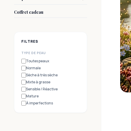
Coffret cadeau
FILTRES
TYPE DE PEAU
Toutes peaux
Normale
Sèche à très sèche
Mixte à grasse
Sensible / Réactive
Mature
À imperfections