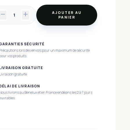
remove
add
AJOUTER AU
1
PANIER
GARANTIES SÉCURITÉ
Précautions lors des envois pour un maximum de sécurité
pour vos produits
LIVRAISON GRATUITE
Livraison gratuite
DÉLAI DE LIVRAISON
Nous livrons au Benelux et en France endéans les 2 à 7 jours
ouvrables