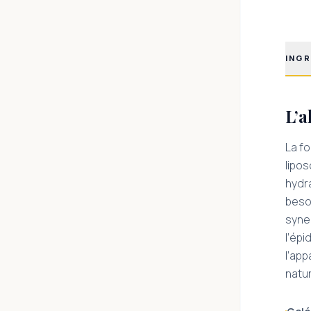
INGR
L’a
La f
lipo
hydr
besoi
syne
l’épi
l’ap
natu