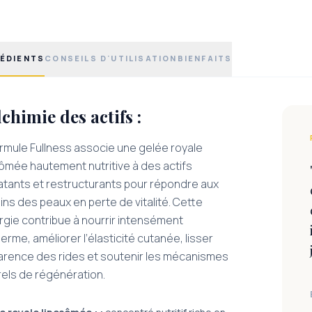
ÉDIENTS
CONSEILS D'UTILISATION
BIENFAITS
lchimie des actifs :
ormule Fullness associe une gelée royale
sômée hautement nutritive à des actifs
atants et restructurants pour répondre aux
ns des peaux en perte de vitalité. Cette
rgie contribue à nourrir intensément
derme, améliorer l’élasticité cutanée, lisser
parence des rides et soutenir les mécanismes
rels de régénération.