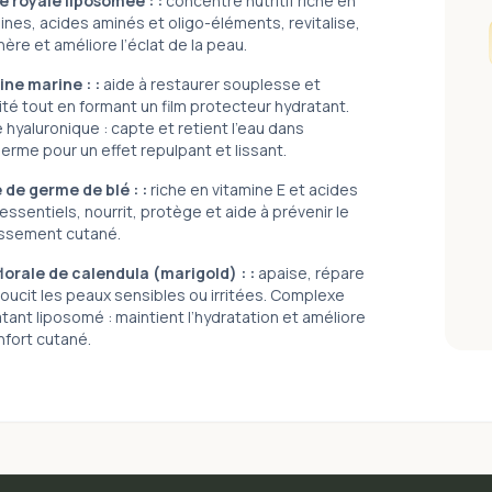
e royale liposômée :
:
concentré nutritif riche en
ines, acides aminés et oligo-éléments, revitalise,
ère et améliore l’éclat de la peau.
ine marine :
:
aide à restaurer souplesse et
ité tout en formant un film protecteur hydratant.
 hyaluronique : capte et retient l’eau dans
derme pour un effet repulpant et lissant.
e de germe de blé :
:
riche en vitamine E et acides
essentiels, nourrit, protège et aide à prévenir le
lissement cutané.
lorale de calendula (marigold) :
:
apaise, répare
oucit les peaux sensibles ou irritées. Complexe
tant liposomé : maintient l’hydratation et améliore
nfort cutané.