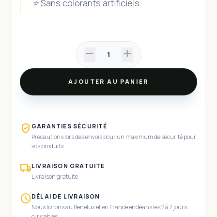
⭐ Sans colorants artificiels
remove
add
1
AJOUTER AU PANIER
verified_user
GARANTIES SÉCURITÉ
Précautions lors des envois pour un maximum de sécurité pour
vos produits
local_shipping
LIVRAISON GRATUITE
Livraison gratuite
schedule
DÉLAI DE LIVRAISON
Nous livrons au Benelux et en France endéans les 2 à 7 jours
ouvrables