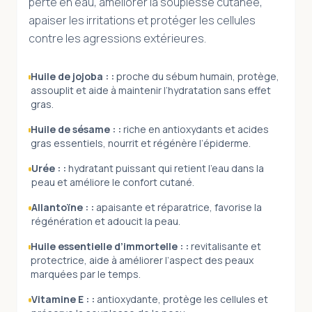
perte en eau, améliorer la souplesse cutanée,
apaiser les irritations et protéger les cellules
contre les agressions extérieures.
Huile de jojoba :
:
proche du sébum humain, protège,
assouplit et aide à maintenir l’hydratation sans effet
gras.
Huile de sésame :
:
riche en antioxydants et acides
gras essentiels, nourrit et régénère l’épiderme.
Urée :
:
hydratant puissant qui retient l’eau dans la
peau et améliore le confort cutané.
Allantoïne :
:
apaisante et réparatrice, favorise la
régénération et adoucit la peau.
Huile essentielle d’immortelle :
:
revitalisante et
protectrice, aide à améliorer l’aspect des peaux
marquées par le temps.
Vitamine E :
:
antioxydante, protège les cellules et