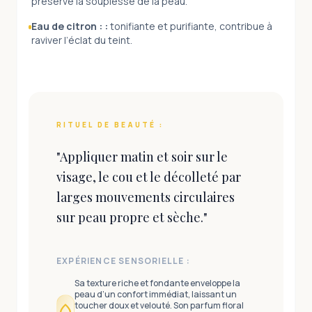
préserve la souplesse de la peau.
Eau de citron :
:
tonifiante et purifiante, contribue à
raviver l’éclat du teint.
RITUEL DE BEAUTÉ :
"
Appliquer matin et soir sur le
visage, le cou et le décolleté par
larges mouvements circulaires
sur peau propre et sèche.
"
EXPÉRIENCE SENSORIELLE :
Sa texture riche et fondante enveloppe la
peau d’un confort immédiat, laissant un
toucher doux et velouté. Son parfum floral
water_drop