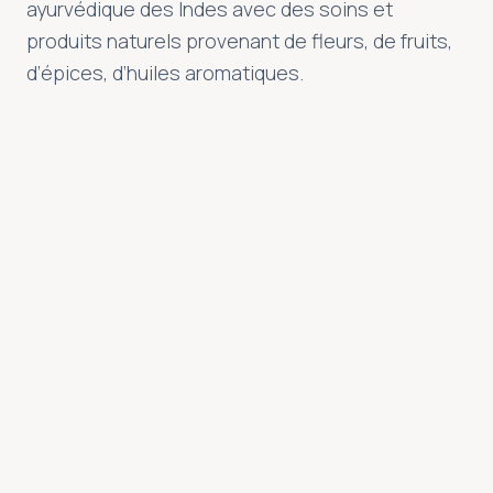
ayurvédique des Indes avec des soins et
Offrir un moment de bonheur
produits naturels provenant de fleurs, de fruits,
Et si vous faisiez plaisir à ceux que vous aimez avec un
d’épices, d’huiles aromatiques.
chèque cadeau Semsea ?
Découvrir
DÉCOUVRIR L’ESPACE
EXPÉRIENCES SIGNATURE
Les rituels Semsea