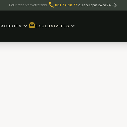
call
arrow_forward
Pour réserver votre soin
·
081 74 88 77
·
ou en ligne 24h/24
redeem
expand_more
expand_more
PRODUITS
EXCLUSIVITÉS