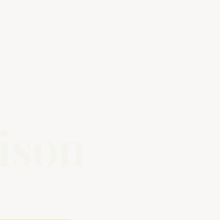
ison
bien-être