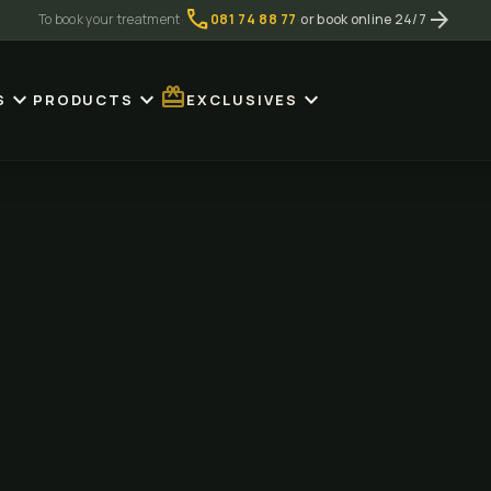
call
arrow_forward
To book your treatment
·
081 74 88 77
·
or book online 24/7
redeem
expand_more
expand_more
expand_more
S
PRODUCTS
EXCLUSIVES