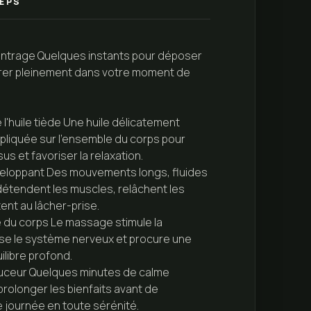
EPS
centrage Quelques instants pour déposer
trer pleinement dans votre moment de
e l'huile tiède Une huile délicatement
pliquée sur l'ensemble du corps pour
sus et favoriser la relaxation.
eloppant Des mouvements longs, fluides
étendent les muscles, relâchent les
tent au lâcher-prise.
e du corps Le massage stimule la
aise le système nerveux et procure une
ilibre profond.
ouceur Quelques minutes de calme
rolonger les bienfaits avant de
 journée en toute sérénité.