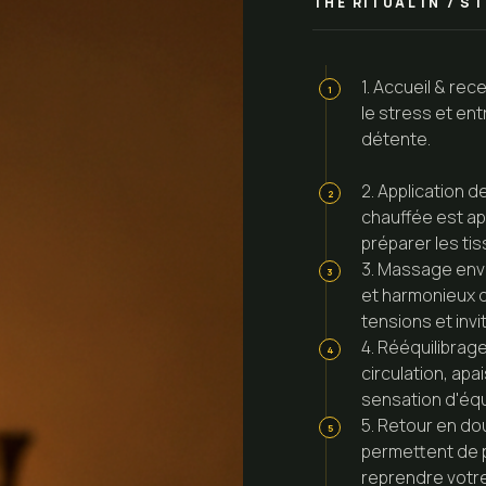
THE RITUAL IN
7
ST
1. Accueil & re
1
le stress et en
détente.
2. Application d
2
chauffée est ap
préparer les tis
3. Massage env
3
et harmonieux d
tensions et invi
4. Rééquilibrag
4
circulation, ap
sensation d'équ
5. Retour en d
5
permettent de p
reprendre votre