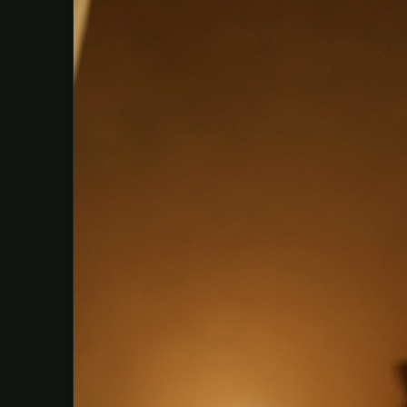
GIFT CARD
Give a moment of happiness
Why not treat your loved ones with a Semsea