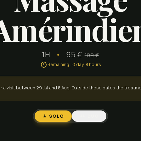
Amérindie
1H
•
95 €
109 €
timer
Remaining
:
0
day
,
8
hours
for a visit between 29 Jul and 8 Aug. Outside these dates the treatm
SOLO
DUO