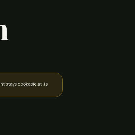
n
ent stays bookable at its