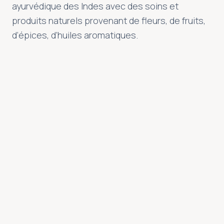
ayurvédique des Indes avec des soins et
Offrir un moment de bonheur
produits naturels provenant de fleurs, de fruits,
Et si vous faisiez plaisir à ceux que vous aimez avec un
d’épices, d’huiles aromatiques.
chèque cadeau Semsea ?
Découvrir
DÉCOUVRIR L’ESPACE
EXPÉRIENCES SIGNATURE
Les rituels Semsea