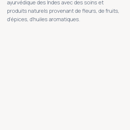
ayurvédique des Indes avec des soins et
Offrir un moment de bonheur
produits naturels provenant de fleurs, de fruits,
Et si vous faisiez plaisir à ceux que vous aimez avec un
d’épices, d’huiles aromatiques.
chèque cadeau Semsea ?
Découvrir
DÉCOUVRIR L’ESPACE
EXPÉRIENCES SIGNATURE
Les rituels Semsea